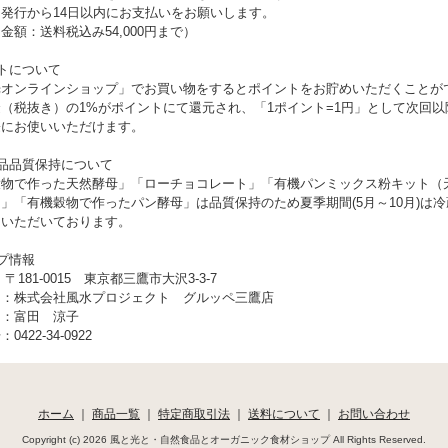
発行から14日以内にお支払いをお願いします。
金額：送料税込み54,000円まで）
トについて
光オンラインショップ」でお買い物をするとポイントをお貯めいただくことが
（税抜き）の1%がポイントにて還元され、「1ポイント=1円」として次回以
際にお使いいただけます。
品品質保持について
穀物で作った天然酵母」「ローチョコレート」「有機パンミックス粉キット（
」「有機穀物で作ったパン酵母」は品質保持のため夏季期間(5月～10月)は
ていただいております。
プ情報
〒181-0015 東京都三鷹市大沢3-3-7
 ：株式会社風水プロジェクト グルッペ三鷹店
名：富田 涼子
422-34-0922
ホーム
｜
商品一覧
｜
特定商取引法
｜
送料について
｜
お問い合わせ
Copyright (c) 2026 風と光と・自然食品とオーガニック食材ショップ All Rights Reserved.