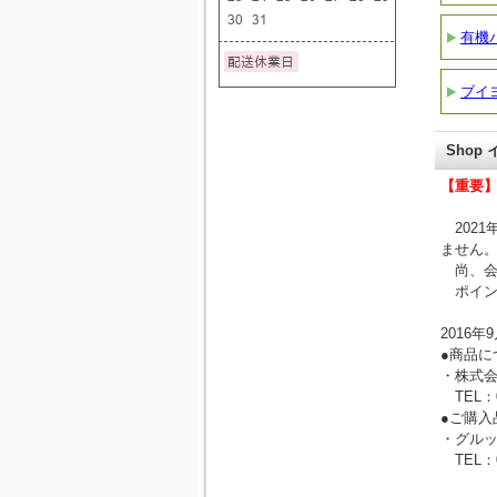
有機
ブイ
Shop
【重要
2021
ません
尚、会
ポイン
2016年
●商品に
・株式会
TEL：045
●ご購入
・グルッ
TEL：042