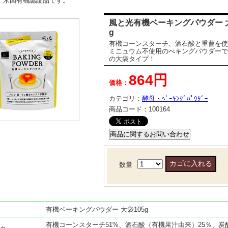
、米国有機認証品です。
風と光有機ベーキングパウダー 大
g
有機コーンスターチ、酒石酸と重曹を使
ミニュウム不使用のべキングパウダーで
の大袋タイプ！
864円
価格：
カテゴリ：
酵母・ﾍﾞｰｷﾝｸﾞﾊﾟｳﾀﾞｰ
商品コード：
100164
数量
有機ベーキングパウダー 大袋105g
有機コーンスターチ51%、酒石酸（有機果汁由来）25％、炭