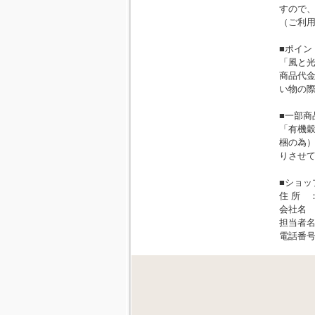
すので、
（ご利用
■ポイン
「風と
商品代金
い物の
■一部商
「有機
梱の為）
りさせ
■ショッ
住 所 ：
会社名
担当者
電話番号：0