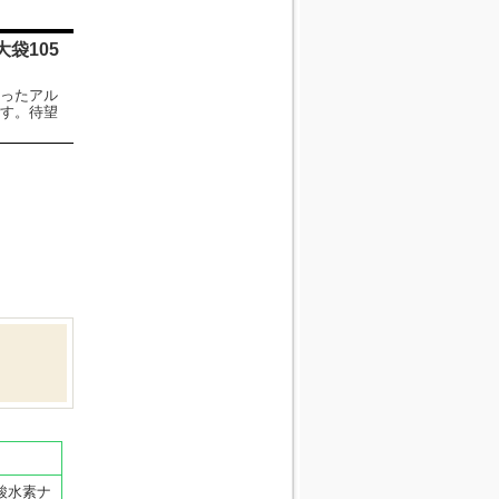
袋105
ったアル
す。待望
酸水素ナ