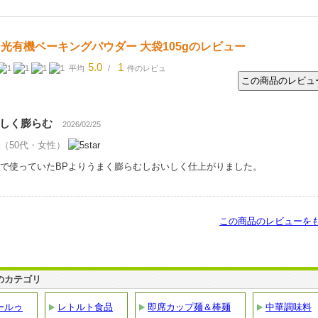
光有機ベーキングパウダー 大袋105gのレビュー
5.0
1
平均
/
件のレビュ
しく膨らむ
2026/02/25
（50代・女性）
で使っていたBPよりうまく膨らむしおいしく仕上がりました。
この商品のレビューを
のカテゴリ
ールゥ
レトルト食品
即席カップ麺＆棒麺
中華調味料