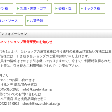
パン粉
粗糖・黒糖・ゴマ
砂糖・塩
ミックス粉
ヨン・ソース
お菓子類
 インフォメーション
】ネットショップ運営変更のお知らせ
年6月1日より、当ショップの運営変更に伴う送料の変更及び支払い方法には
。皆様には、引き続き当ショップのご愛用お願い申し上げます。
員様の情報はそのまま引き継いでおりますので、今までご利用時取得された
ト等は、引き続きご利用可能ですので、ご安心下さい。
9月より
ついてのお問い合わせは
社風と光 商品問合せ窓口
-316-2020 info@kazetohikari.jp
品についてのお問い合わせは
ペ三鷹店 風と光商品問合せ窓口
2-34-0922 shop3@kazetohikari.co.jp