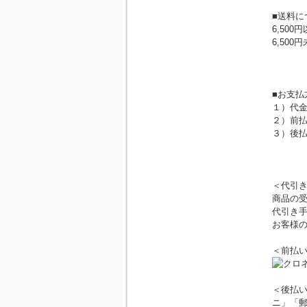
■送料に
6,50
6,50
北海道：
クール
■お支払
１）代金
２）前
３）後
＜代引
商品の
代引き
お客様
＜前払
＜後払い
ニ」「