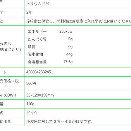
名
トリウム24％
間
2年
法
冷暗所に保管し、開封後は冷蔵庫に入れ早めにお使いくださ
エネルギー
235kcal
たんぱく質
0g
分表示
脂質
0g
100ｇ当たり）
炭水化物
44g
食塩相当量
17.5g
コード
4560342332451
売価格（税
800円
イズDWH
35×120×150mm
量
110g
名
ドイツ
使用量
小麦粉に対して２％～４％が目安です。