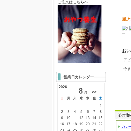
ご注文はこちらへ
風と
ー
おい
アビ
今ま
営業日カレンダー
その他
カレ