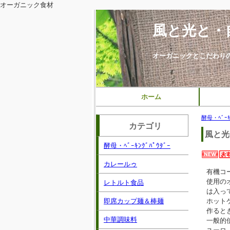
オーガニック食材
風と光と・
オーガニックとこだわり
ホーム
酵母・ﾍﾞｰｷﾝ
カテゴリ
風と光
酵母・ﾍﾞｰｷﾝｸﾞﾊﾟｳﾀﾞｰ
カレールゥ
有機コ
使用の
レトルト食品
は入っ
即席カップ麺＆棒麺
ホット
作ると
中華調味料
一般的