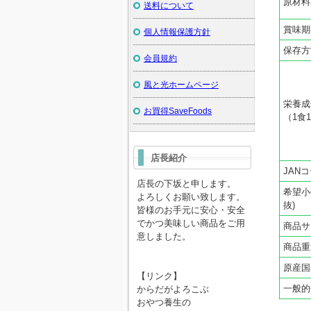
原材料
送料について
賞味期
個人情報保護方針
保存方
会員規約
風と光ホームページ
栄養成
お買得SaveFoods
（1食
店長紹介
JAN
店長の下坂と申します。
希望小
よろしくお願い致します。
抜)
皆様のお手元に安心・安全
でかつ美味しい商品をご用
商品サ
意しました。
商品重
原産国
【リンク】
一般的
からだがよろこぶ
おやつ養生の