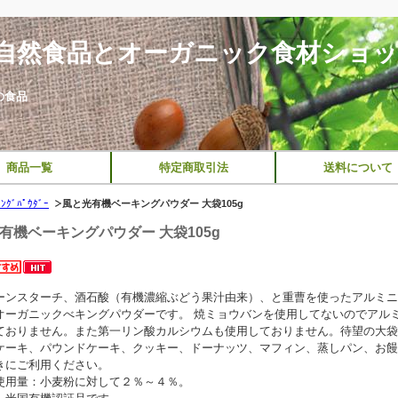
自然食品とオーガニック食材ショ
の食品
商品一覧
特定商取引法
送料について
ｸﾞﾊﾟｳﾀﾞｰ
風と光有機ベーキングパウダー 大袋105g
有機ベーキングパウダー 大袋105g
ーンスターチ、酒石酸（有機濃縮ぶどう果汁由来）、と重曹を使ったアルミニ
オーガニックべキングパウダーです。 焼ミョウバンを使用してないのでアル
ておりません。また第一リン酸カルシウムも使用しておりません。待望の大袋
ケーキ、パウンドケーキ、クッキー、ドーナッツ、マフィン、蒸しパン、お饅
きにご利用ください。
使用量：小麦粉に対して２％～４％。