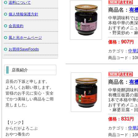
送料について
商品名：
有機
個人情報保護方針
中華調味料では
本格中華の奥
会員規約
おすすめメニ
・野菜炒め・
風と光ホームページ
907
価格：
円
お買得SaveFoods
カテゴリ：
中華
商品コード：
10
店長紹介
店長の下坂と申します。
商品名：
有機
よろしくお願い致します。
中華発酵調味料
皆様のお手元に安心・安全
有機豆板醤の
でかつ美味しい商品をご用
1本で本格中華
意しました。
おすすめメニ
・麻婆豆腐・
831
価格：
円
【リンク】
カテゴリ：
中華
からだがよろこぶ
おやつ養生の
商品コード：
10