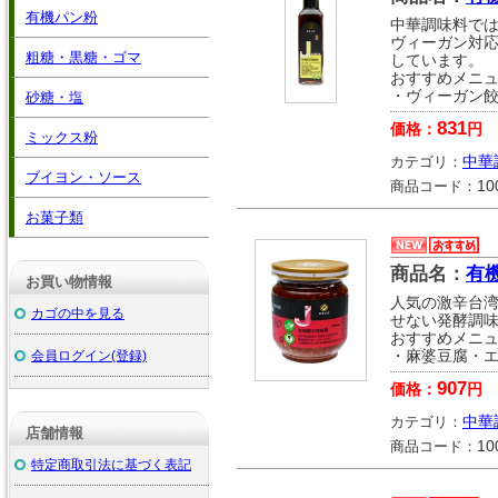
有機パン粉
中華調味料で
ヴィーガン対
粗糖・黒糖・ゴマ
しています。
おすすめメニ
・ヴィーガン
砂糖・塩
831
価格：
円
ミックス粉
カテゴリ：
中華
ブイヨン・ソース
商品コード：
10
お菓子類
商品名：
有機
お買い物情報
人気の激辛台
カゴの中を見る
せない発酵調
おすすめメニ
会員ログイン(登録)
・麻婆豆腐・
907
価格：
円
カテゴリ：
中華
店舗情報
商品コード：
10
特定商取引法に基づく表記