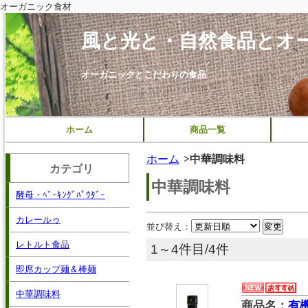
オーガニック食材
風と光と・自然食品とオ
オーガニックとこだわりの食品
ホーム
商品一覧
ホーム
中華調味料
カテゴリ
中華調味料
酵母・ﾍﾞｰｷﾝｸﾞﾊﾟｳﾀﾞｰ
カレールゥ
並び替え：
レトルト食品
1～4件目/4件
即席カップ麺＆棒麺
中華調味料
商品名：
有