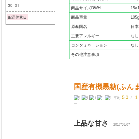
商品サイズDWH
15×
商品重量
105
原産国名
日本
主要アレルギー
なし
コンタミネーション
なし
その他注意事項
国産有機黒糖(ふんま
5.0
1
平均
/
ー
上品な甘さ
2017/03/07