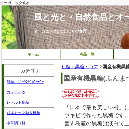
オーガニック食材
風と光と・自然食品とオ
オーガニックとこだわりの食品
ホーム
商品一覧
粗糖・黒糖・ゴマ
国産有機黒糖(
カテゴリ
国産有機黒糖(ふんまつ)
酵母・ﾍﾞｰｷﾝｸﾞﾊﾟｳﾀﾞｰ
カレールゥ
レトルト食品
「日本で最も美しい村」
即席カップ麺＆棒麺
ウキビで作った黒糖です
喜界島産の黒糖は淡白で
中華調味料