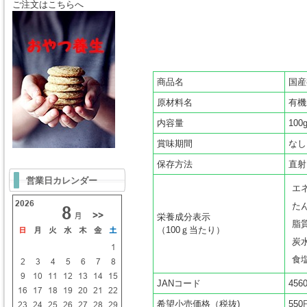
ご注文はこちらへ
商品名
国産
原材料名
有機
内容量
100
賞味期間
なし
保存方法
直射
営業日カレンダー
エ
た
栄養成分表示
脂
（100ｇ当たり）
炭
食
JANコード
456
希望小売価格（税抜)
550