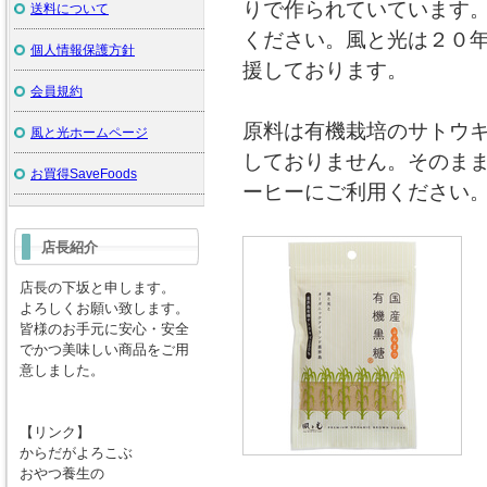
りで作られていています
送料について
ください。風と光は２０
個人情報保護方針
援しております。
会員規約
原料は有機栽培のサトウ
風と光ホームページ
しておりません。そのま
お買得SaveFoods
ーヒーにご利用ください
店長紹介
店長の下坂と申します。
よろしくお願い致します。
皆様のお手元に安心・安全
でかつ美味しい商品をご用
意しました。
【リンク】
からだがよろこぶ
おやつ養生の