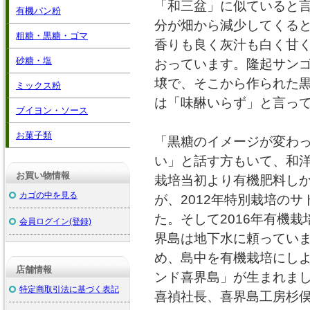
「和三盆」に似ていると
有機パン粉
分が畑から減少してくる
粗糖・黒糖・ゴマ
香りも良く灰汁も白く甘
砂糖・塩
おっています。隆起サン
壌で、そこから作られた
ミックス粉
は「味醂いらず」と言っ
ブイヨン・ソース
お菓子類
「黒糖のイメージが変わ
い」と話す方もいて、和
お買い物情報
栽培当初より有機肥料し
カゴの中を見る
が、2012年特別栽培の
た。そして2016年有機
会員ログイン(登録)
界島は地下水に頼ってい
め、島中を有機栽培にしよ
店舗情報
ンド喜界島」が生まれま
特定商取引法に基づく表記
喜禎社長、喜界島工房杉