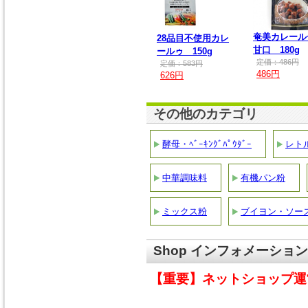
奄美カレー
28品目不使用カレ
甘口 180g
ールゥ 150g
定価：486円
定価：583円
486円
626円
その他のカテゴリ
酵母・ﾍﾞｰｷﾝｸﾞﾊﾟｳﾀﾞｰ
レト
中華調味料
有機パン粉
ミックス粉
ブイヨン・ソー
Shop インフォメーション
【重要】ネットショップ運