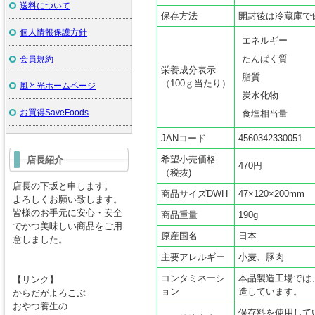
送料について
保存方法
開封後は冷蔵庫で
個人情報保護方針
エネルギー
たんぱく質
会員規約
栄養成分表示
脂質
（100ｇ当たり）
風と光ホームページ
炭水化物
お買得SaveFoods
食塩相当量
JANコード
4560342330051
希望小売価格
店長紹介
470円
（税抜)
店長の下坂と申します。
商品サイズDWH
47×120×200mm
よろしくお願い致します。
皆様のお手元に安心・安全
商品重量
190g
でかつ美味しい商品をご用
原産国名
日本
意しました。
主要アレルギー
小麦、豚肉
コンタミネーシ
本品製造工場では
【リンク】
ョン
造しています。
からだがよろこぶ
おやつ養生の
保存料を使用して