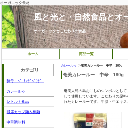
オーガニック食材
風と光と・自然食品とオ
オーガニックとこだわりの食品
ホーム
商品一覧
カレールゥ
奄美カレールー 中辛 180g
カテゴリ
奄美カレールー 中辛 180g
酵母・ﾍﾞｰｷﾝｸﾞﾊﾟｳﾀﾞｰ
奄美大島の島おこしのシンボルとして
カレールゥ
して使用しています。こだわりの原料
レトルト食品
れたカレールーです。牛脂・牛エキス
即席カップ麺＆棒麺
中華調味料