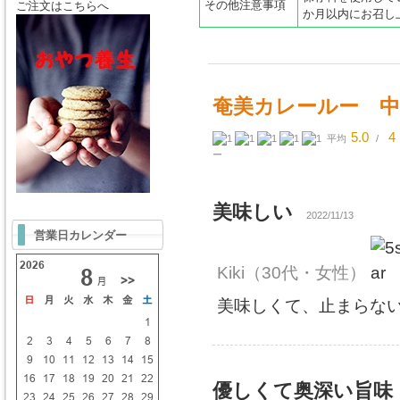
その他注意事項
ご注文はこちらへ
か月以内にお召し
奄美カレールー 中
5.0
4
平均
/
ー
美味しい
2022/11/13
営業日カレンダー
Kiki
（30代・女性）
美味しくて、止まらな
優しくて奥深い旨味